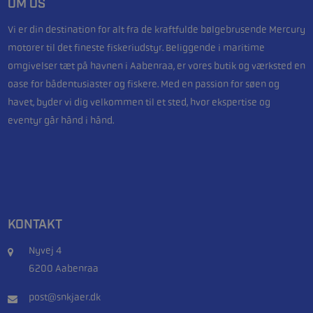
OM OS
Vi er din destination for alt fra de kraftfulde bølgebrusende Mercury
motorer til det fineste fiskeriudstyr. Beliggende i maritime
omgivelser tæt på havnen i Aabenraa, er vores butik og værksted en
oase for bådentusiaster og fiskere. Med en passion for søen og
havet, byder vi dig velkommen til et sted, hvor ekspertise og
eventyr går hånd i hånd.
KONTAKT
Nyvej 4
6200 Aabenraa
post@snkjaer.dk