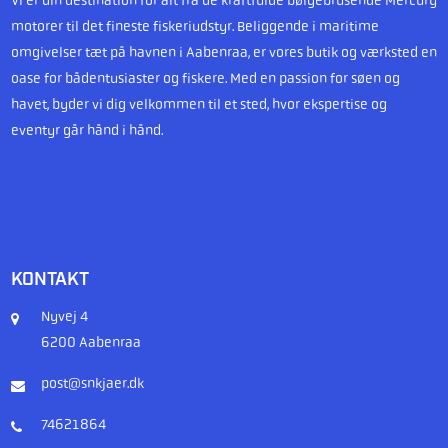
Vi er din destination for alt fra de kraftfulde bølgebrusende Mercury
motorer til det fineste fiskeriudstyr. Beliggende i maritime
omgivelser tæt på havnen i Aabenraa, er vores butik og værksted en
oase for bådentusiaster og fiskere. Med en passion for søen og
havet, byder vi dig velkommen til et sted, hvor ekspertise og
eventyr går hånd i hånd.
KONTAKT
Nyvej 4
6200 Aabenraa
post@snkjaer.dk
74621864