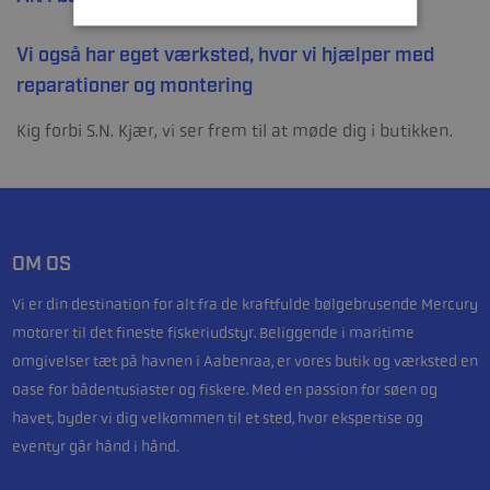
Vi også har eget værksted, hvor vi hjælper med
reparationer og montering
Kig forbi S.N. Kjær, vi ser frem til at møde dig i butikken.
OM OS
Vi er din destination for alt fra de kraftfulde bølgebrusende Mercury
motorer til det fineste fiskeriudstyr. Beliggende i maritime
omgivelser tæt på havnen i Aabenraa, er vores butik og værksted en
oase for bådentusiaster og fiskere. Med en passion for søen og
havet, byder vi dig velkommen til et sted, hvor ekspertise og
eventyr går hånd i hånd.