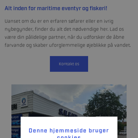
Alt inden for maritime eventyr og fiskeri!
Uanset om du er en erfaren søfarer eller en ivrig
nybegynder, finder du alt det nødvendige her. Lad os
være din pålidelige partner, når du udforsker de åbne
farvande og skaber uforglemmelige øjeblikke på vandet.
Kontakt os
Denne hjemmeside bruger
cookies