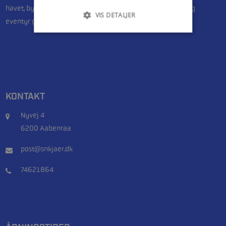
havet, byder vi dig velkommen til et sted, hvor ekspertise og
VIS DETALJER
eventyr går hånd i hånd.
KONTAKT
Nyvej 4
6200 Aabenraa
post@snkjaer.dk
74621864