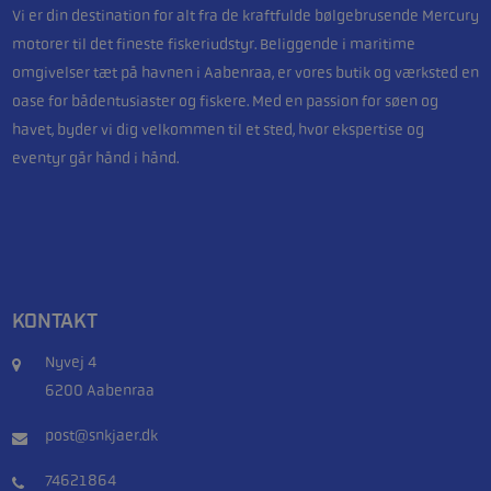
Vi er din destination for alt fra de kraftfulde bølgebrusende Mercury
motorer til det fineste fiskeriudstyr. Beliggende i maritime
omgivelser tæt på havnen i Aabenraa, er vores butik og værksted en
oase for bådentusiaster og fiskere. Med en passion for søen og
havet, byder vi dig velkommen til et sted, hvor ekspertise og
eventyr går hånd i hånd.
KONTAKT
Nyvej 4
6200 Aabenraa
post@snkjaer.dk
74621864