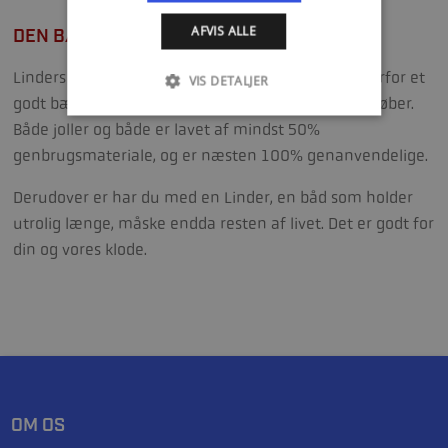
AFVIS ALLE
DEN BÆREDYGTIGE BÅD
Linders aluminiumsbåde er genanvendelige og derfor et
VIS DETALJER
godt bæredygtigt alternativ til den miljøbevidste køber.
Både joller og både er lavet af mindst 50%
genbrugsmateriale, og er næsten 100% genanvendelige.
Derudover er har du med en Linder, en båd som holder
utrolig længe, måske endda resten af livet. Det er godt for
din og vores klode.
OM OS