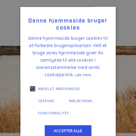
Denne hjemmeside bruger
Se alle Linder styrepultbåde
cookies
Denne hjemmeside bruger cookies til
at forbedre brugeroplevelsen. Ved at
bruge vores hjemmeside giver du
samtykke til alle cookies i
overensstemmelse med vores
cookiepolitik.
Læs mere
ABSOLUT NØDVENDIGE
YDEEVNE
MÅLRETNING
FUNKTIONALITET
ACCEPTER ALLE