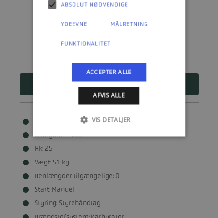
ABSOLUT NØDVENDIGE
YDEEVNE
MÅLRETNING
FUNKTIONALITET
ACCEPTER ALLE
35.710
DKK
AFVIS ALLE
VIS DETALJER
Cylindre: 2
Kategori: 2-takt
Hk: 25
Vægt: 51 kg
Benlængder tilgængelige: 0
Start: Manuel
Styring: Styrehåndtag
Brændstofsystem: Karburator