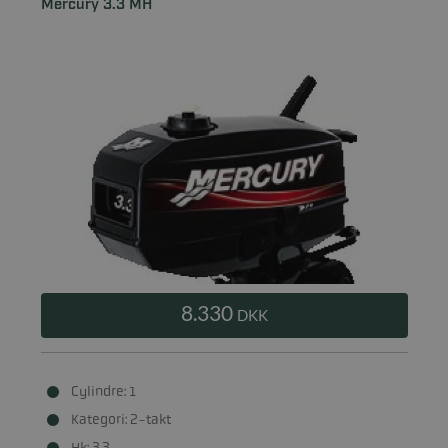
Mercury 3.3 MH
8.330
DKK
Cylindre: 1
Kategori: 2-takt
Hk: 3.3