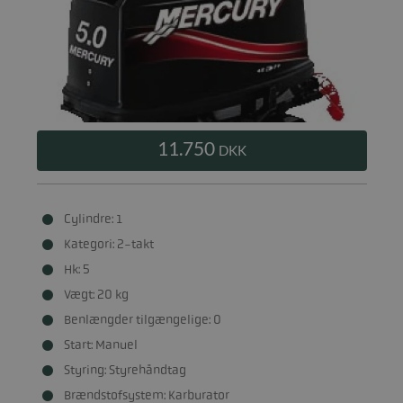
11.750
DKK
Cylindre: 1
Kategori: 2-takt
Hk: 5
Vægt: 20 kg
Benlængder tilgængelige: 0
Start: Manuel
Styring: Styrehåndtag
Brændstofsystem: Karburator