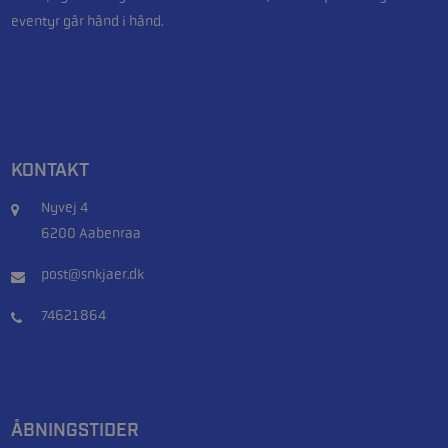
eventyr går hånd i hånd.
KONTAKT
Nyvej 4
6200 Aabenraa
post@snkjaer.dk
74621864
ÅBNINGSTIDER