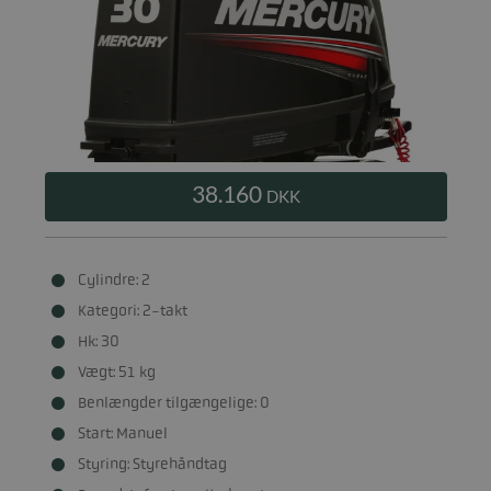
38.160
DKK
Cylindre: 2
Kategori: 2-takt
Hk: 30
Vægt: 51 kg
Benlængder tilgængelige: 0
Start: Manuel
Styring: Styrehåndtag