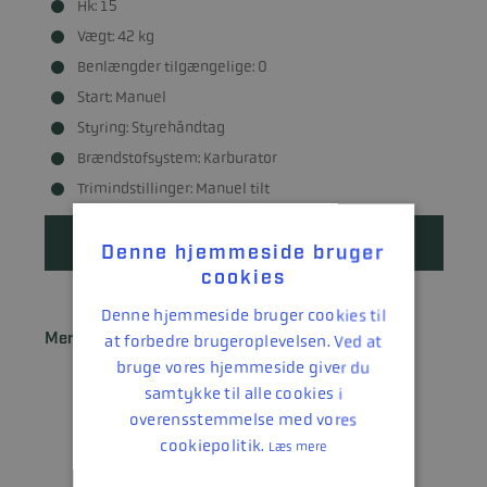
Hk: 15
Vægt: 42 kg
Benlængder tilgængelige: 0
Start: Manuel
Styring: Styrehåndtag
Brændstofsystem: Karburator
Trimindstillinger: Manuel tilt
Læs mere
Denne hjemmeside bruger
cookies
Denne hjemmeside bruger cookies til
Mercury 25 MH SeaPro
at forbedre brugeroplevelsen. Ved at
bruge vores hjemmeside giver du
samtykke til alle cookies i
overensstemmelse med vores
cookiepolitik.
Læs mere