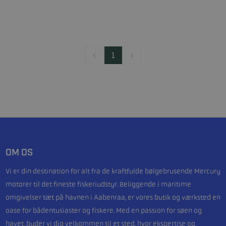
1
OM OS
Vi er din destination for alt fra de kraftfulde bølgebrusende Mercury
motorer til det fineste fiskeriudstyr. Beliggende i maritime
omgivelser tæt på havnen i Aabenraa, er vores butik og værksted en
oase for bådentusiaster og fiskere. Med en passion for søen og
havet, byder vi dig velkommen til et sted, hvor ekspertise og