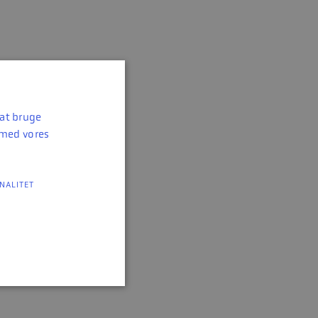
 at bruge
 med vores
NALITET