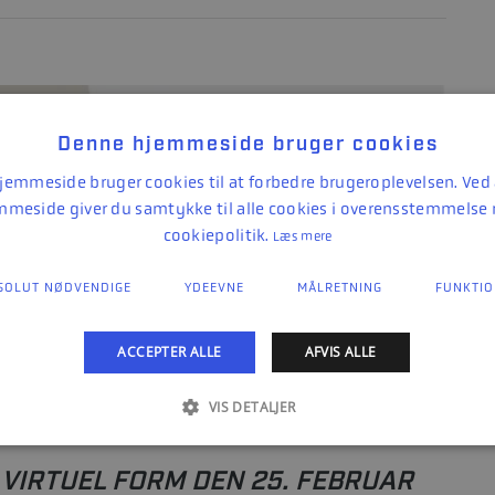
Denne hjemmeside bruger cookies
emmeside bruger cookies til at forbedre brugeroplevelsen. Ved
mmeside giver du samtykke til alle cookies i overensstemmelse
cookiepolitik.
Læs mere
SOLUT NØDVENDIGE
YDEEVNE
MÅLRETNING
FUNKTIO
ACCEPTER ALLE
AFVIS ALLE
VIS DETALJER
 VIRTUEL FORM DEN 25. FEBRUAR