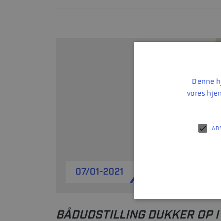
Denne hj
vores hje
AB
07/01-2021
BÅDUDSTILLING DUKKER OP I