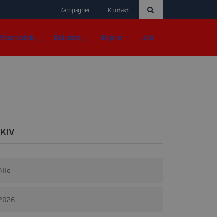
Kampagner
Kontakt
Reservedele
Bådudstyr
Sleipner
Job
KIV
Alle
2026