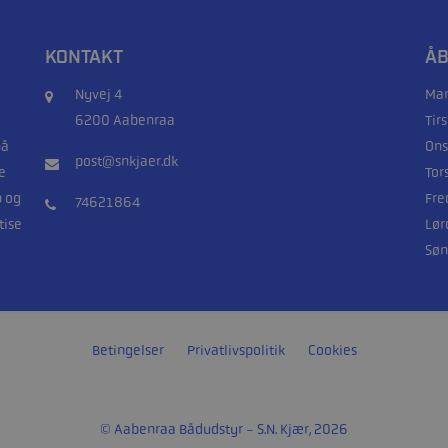
KONTAKT
ÅB
Nyvej 4
Man
6200 Aabenraa
Tir
på
Ons
post@snkjaer.dk
e
Tor
n og
Fre
74621864
tise
Lør
Søn
Betingelser
Privatlivspolitik
Cookies
© Aabenraa Bådudstyr - S.N. Kjær, 2026