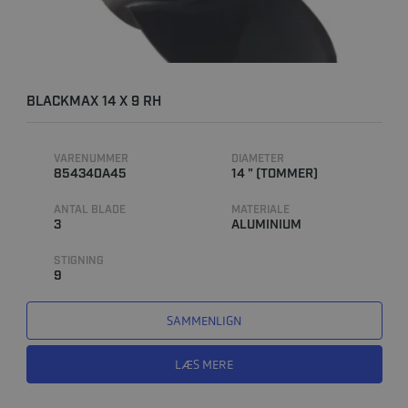
BLACKMAX 14 X 9 RH
VARENUMMER
DIAMETER
854340A45
14 " (TOMMER)
ANTAL BLADE
MATERIALE
3
ALUMINIUM
STIGNING
9
SAMMENLIGN
LÆS MERE