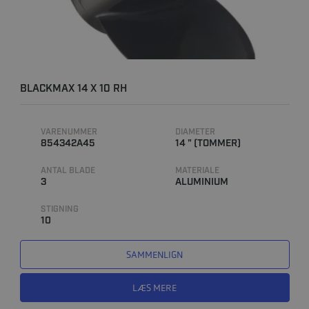
BLACKMAX 14 X 10 RH
VARENUMMER
DIAMETER
854342A45
14 " (TOMMER)
ANTAL BLADE
MATERIALE
3
ALUMINIUM
STIGNING
10
SAMMENLIGN
LÆS MERE