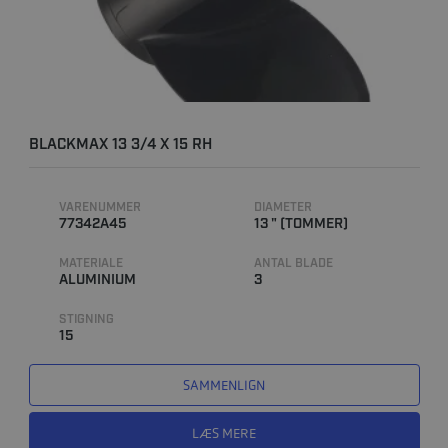
BLACKMAX 13 3/4 X 15 RH
VARENUMMER
DIAMETER
77342A45
13 " (TOMMER)
MATERIALE
ANTAL BLADE
ALUMINIUM
3
STIGNING
15
SAMMENLIGN
LÆS MERE