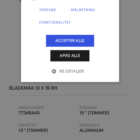
YDEEVNE
MÅLRETNING
FUNKTIONALITET
ACCEPTER ALLE
AFVIS ALLE
VIS DETALJER
BLACKMAX 13 X 19 RH
VARENUMMER
STIGNING
77346A45
19 " (TOMMER)
DIAMETER
MATERIALE
13 " (TOMMER)
ALUMINIUM