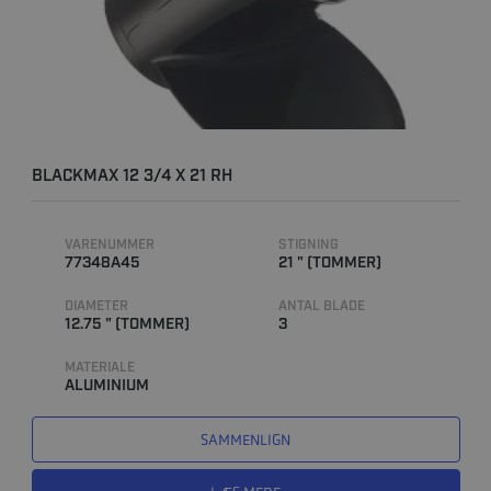
BLACKMAX 12 3/4 X 21 RH
VARENUMMER
STIGNING
77348A45
21 " (TOMMER)
DIAMETER
ANTAL BLADE
12.75 " (TOMMER)
3
MATERIALE
ALUMINIUM
SAMMENLIGN