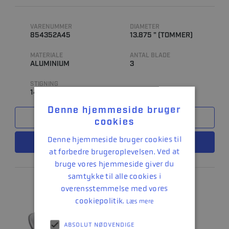
VARENUMMER
DIAMETER
854352A45
13.875 " (TOMMER)
MATERIALE
ANTAL BLADE
ALUMINIUM
3
STIGNING
14
Denne hjemmeside bruger
SAMMENLIGN
cookies
Denne hjemmeside bruger cookies til
LÆS MERE
at forbedre brugeroplevelsen. Ved at
bruge vores hjemmeside giver du
samtykke til alle cookies i
overensstemmelse med vores
cookiepolitik.
Læs mere
ABSOLUT NØDVENDIGE