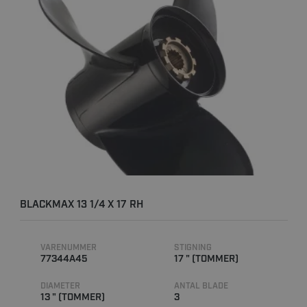
BLACKMAX 13 1/4 X 17 RH
VARENUMMER
STIGNING
77344A45
17 " (TOMMER)
DIAMETER
ANTAL BLADE
13 " (TOMMER)
3