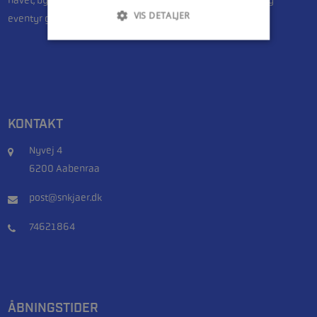
havet, byder vi dig velkommen til et sted, hvor ekspertise og
VIS DETALJER
eventyr går hånd i hånd.
KONTAKT
Nyvej 4
6200 Aabenraa
post@snkjaer.dk
74621864
ÅBNINGSTIDER