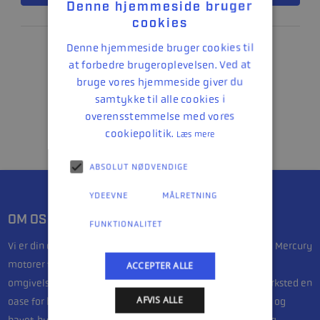
Denne hjemmeside bruger
cookies
Denne hjemmeside bruger cookies til
at forbedre brugeroplevelsen. Ved at
1
bruge vores hjemmeside giver du
samtykke til alle cookies i
overensstemmelse med vores
cookiepolitik.
Læs mere
ABSOLUT NØDVENDIGE
YDEEVNE
MÅLRETNING
OM OS
FUNKTIONALITET
Vi er din destination for alt fra de kraftfulde bølgebrusende Mercury
motorer til det fineste fiskeriudstyr. Beliggende i maritime
ACCEPTER ALLE
omgivelser tæt på havnen i Aabenraa, er vores butik og værksted en
AFVIS ALLE
oase for bådentusiaster og fiskere. Med en passion for søen og