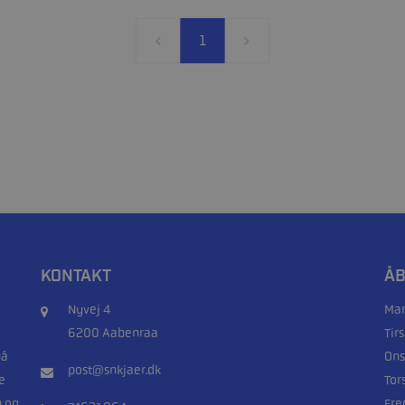
1
KONTAKT
ÅB
Nyvej 4
Man
6200 Aabenraa
Tir
på
Ons
post@snkjaer.dk
e
Tor
n og
Fre