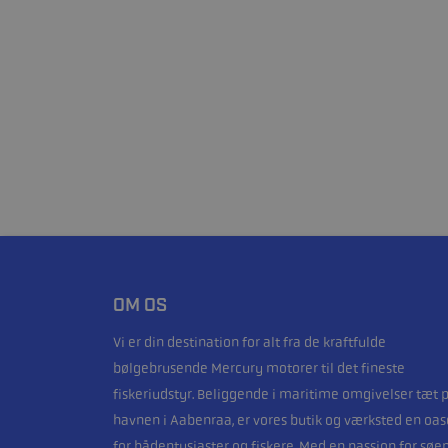
OM OS
Vi er din destination for alt fra de kraftfulde
bølgebrusende Mercury motorer til det fineste
fiskeriudstyr. Beliggende i maritime omgivelser tæt 
havnen i Aabenraa, er vores butik og værksted en oas
for bådentusiaster og fiskere. Med en passion for søe