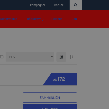
Kampagner
Kontakt
Reservedele
Bådudstyr
Sleipner
Job
172
Kr.
SAMMENLIGN