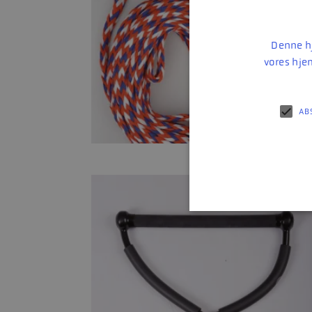
Denne hj
vores hje
AB