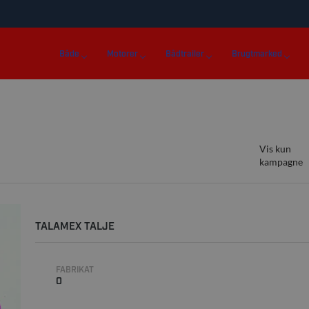
Både
Motorer
Bådtrailer
Brugtmarked
Vis kun
kampagne
TALAMEX TALJE
FABRIKAT
0