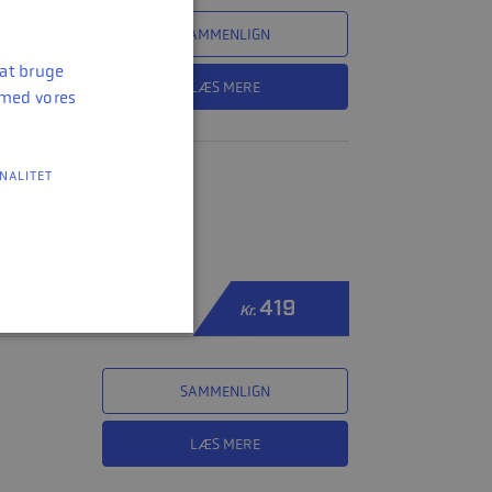
SAMMENLIGN
 at bruge
LÆS MERE
 med vores
NALITET
419
Kr.
SAMMENLIGN
LÆS MERE