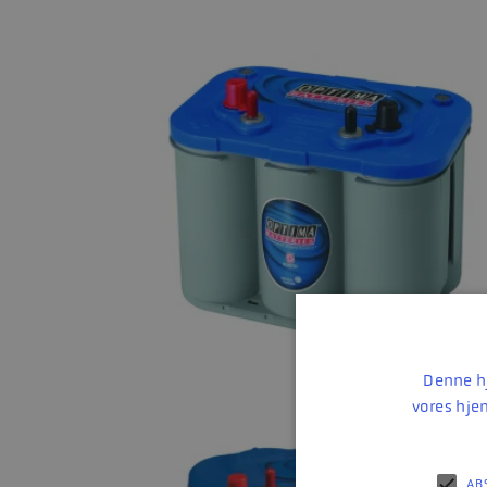
Denne hj
vores hje
AB