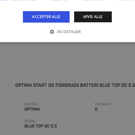
MODEL
MÆRKE
BLUE TOP DC 5.0
OPTIMA
ACCEPTER ALLE
AFVIS ALLE
FABRIKAT
0
VIS DETALJER
OPTIMA START OG FORBRUGS BATTERI BLUE TOP DC 5.5
MÆRKE
FABRIKAT
OPTIMA
0
MODEL
BLUE TOP DC 5.5