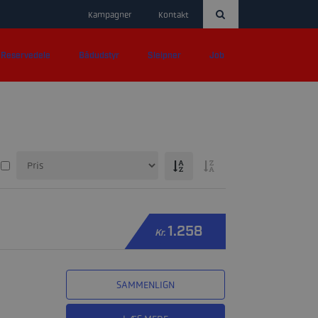
Kampagner
Kontakt
Reservedele
Bådudstyr
Sleipner
Job
1.258
Kr.
SAMMENLIGN