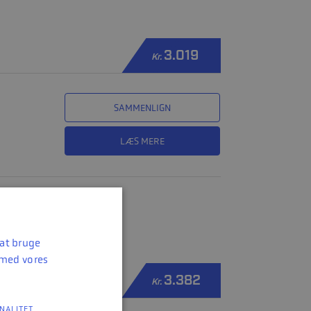
3.019
Kr.
SAMMENLIGN
LÆS MERE
 at bruge
 med vores
3.382
0
Kr.
NALITET