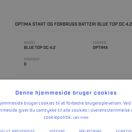
OPTIMA START OG FORBRUGS BATTERI BLUE TOP DC 4.2
MODEL
MÆRKE
BLUE TOP DC 4.2
OPTIMA
FABRIKAT
0
Denne hjemmeside bruger cookies
emmeside bruger cookies til at forbedre brugeroplevelsen. Ved
mmeside giver du samtykke til alle cookies i overensstemmelse
cookiepolitik.
Læs mere
OPTIMA START OG FORBRUGS BATTERI BLUE TOP DC 5.
SOLUT NØDVENDIGE
YDEEVNE
MÅLRETNING
FUNKTIO