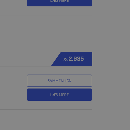
LÆS MERE
2.635
Kr.
SAMMENLIGN
LÆS MERE