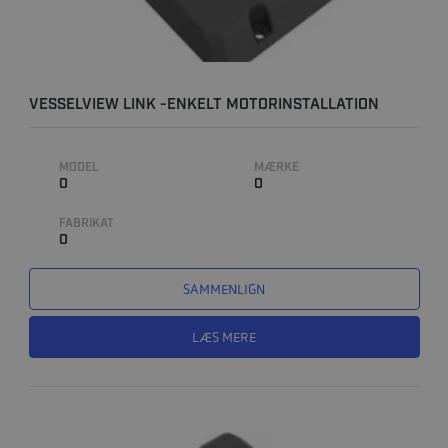
VESSELVIEW LINK -ENKELT MOTORINSTALLATION
MODEL
MÆRKE
0
0
FABRIKAT
0
SAMMENLIGN
LÆS MERE