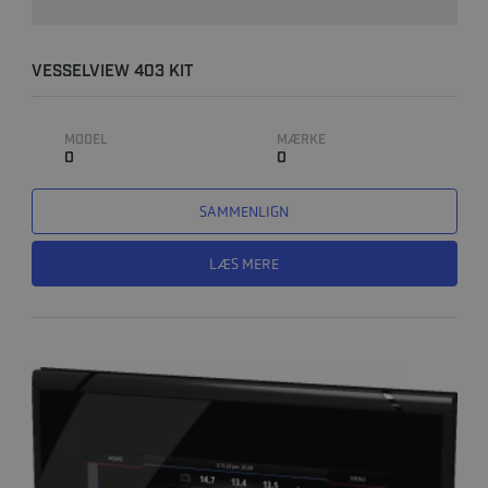
VESSELVIEW 403 KIT
MODEL
MÆRKE
0
0
SAMMENLIGN
LÆS MERE