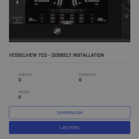
VESSELVIEW 703 - DOBBELT INSTALLATION
MÆRKE
FABRIKAT
0
0
MODEL
0
SAMMENLIGN
LÆS MERE