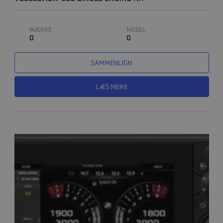
MÆRKE
MODEL
0
0
SAMMENLIGN
LÆS MERE