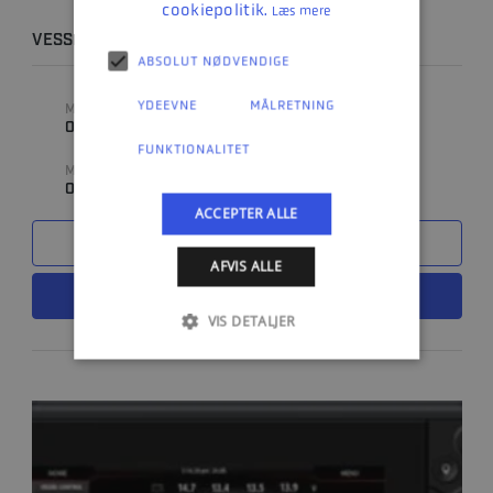
cookiepolitik.
Læs mere
VESSELVIEW 502 - ENKELT MOTORINSTALLATION
ABSOLUT NØDVENDIGE
YDEEVNE
MÅLRETNING
MÆRKE
FABRIKAT
0
0
FUNKTIONALITET
MODEL
0
ACCEPTER ALLE
SAMMENLIGN
AFVIS ALLE
LÆS MERE
VIS DETALJER