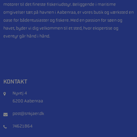
motorer til det fineste fiskeriudstyr. Beliggende i maritime
omgivelser tæt på havnen i Aabenraa, er vores butik og værksted en
oase for bådentusiaster og fiskere. Med en passion for søen og
havet, byder vi dig velkommen til et sted, hvor ekspertise og
eventyr går hånd i hånd.
KONTAKT
Nyvej 4
6200 Aabenraa
post@snkjaer.dk
74621864